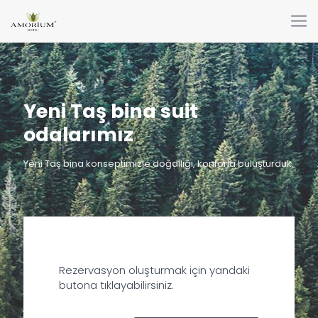
Yeni Taş bina suit
odalarımız
Yeni Taş bina konseptimizle doğallığı, konforla buluşturduk.
Rezervasyon oluşturmak için yandaki
butona tıklayabilirsiniz.