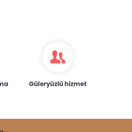
ama
Güleryüzlü hizmet
ya