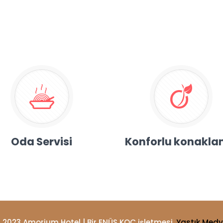
Oda Servisi
Konforlu konakl
 2023 Amorium Hotel | Bir ENÜS KOÇ işletmesi.
Yastık Med