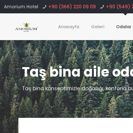
Amorium Hotel
+90 (366) 220 09 09
+90 (549) 
Anasayfa
Galeri
Odalar
Taş bina aile od
Taş bina konseptimizle doğallığı, konforla b