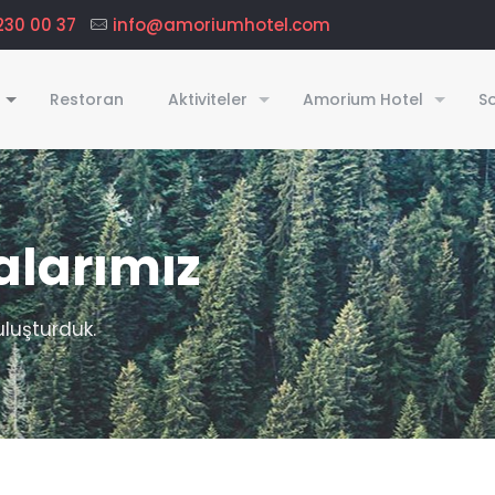
230 00 37
info@amoriumhotel.com
Restoran
Aktiviteler
Amorium Hotel
So
alarımız
uluşturduk.