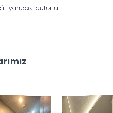
çin yandaki butona
arımız